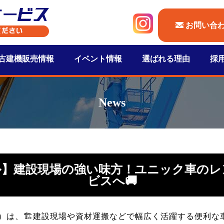
お問い合
古建機販売情報
イベント情報
選ばれる理由
採
News
ル】建設現場の強い味方！ユニック車のレ
ビスへ🚚
）は、🏗️建設現場や資材運搬などで幅広く活躍する便利