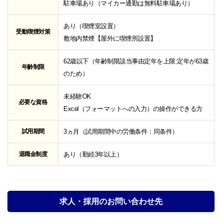
駐車場あり（マイカー通勤は無料駐車場あり）
あり（喫煙室設置）
受動喫煙対策
敷地内禁煙【屋外に喫煙所設置】
62歳以下（年齢制限該当事由定年を上限:定年が63歳
年齢制限
のため）
未経験OK
必要な資格
Excel（フォーマットへの入力）の操作ができる方
試用期間
3ヵ月（試用期間中の労働条件：同条件）
退職金制度
あり（勤続3年以上）
求人・採用のお問い合わせ先