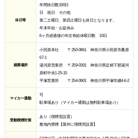
年間休日数100日
日 祝日 その他
休日等
第二土曜日、第四土曜日も休日となります。
年末年始・お盆休み
6ヶ月経過後の年次有給休暇日数 10日
小田原本社 〒250-0861 神奈川県小田原市桑原
67-1
就業場所
湯河原営業所 〒259-0301 神奈川県足柄下郡湯河
原町中央1-25-15
平塚営業所 〒254-0901 神奈川県平塚市纏4-6-2
可
マイカー通勤
駐車場あり（マイカー通勤は無料駐車場あり）
あり（喫煙室設置）
受動喫煙対策
敷地内禁煙【屋外に喫煙所設置】