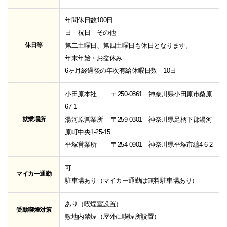
年間休日数100日
日 祝日 その他
休日等
第二土曜日、第四土曜日も休日となります。
年末年始・お盆休み
6ヶ月経過後の年次有給休暇日数 10日
小田原本社 〒250-0861 神奈川県小田原市桑原
67-1
就業場所
湯河原営業所 〒259-0301 神奈川県足柄下郡湯河
原町中央1-25-15
平塚営業所 〒254-0901 神奈川県平塚市纏4-6-2
可
マイカー通勤
駐車場あり（マイカー通勤は無料駐車場あり）
あり（喫煙室設置）
受動喫煙対策
敷地内禁煙（屋外に喫煙所設置）