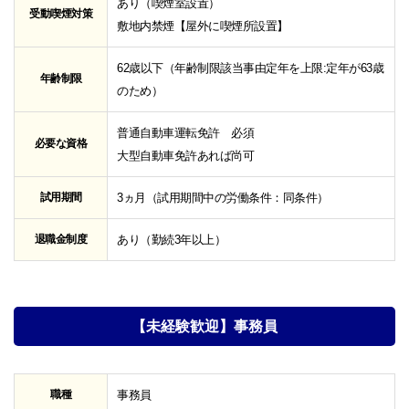
あり（喫煙室設置）
受動喫煙対策
敷地内禁煙【屋外に喫煙所設置】
62歳以下（年齢制限該当事由定年を上限:定年が63歳
年齢制限
のため）
普通自動車運転免許 必須
必要な資格
大型自動車免許あれば尚可
試用期間
3ヵ月（試用期間中の労働条件：同条件）
退職金制度
あり（勤続3年以上）
【未経験歓迎】事務員
職種
事務員