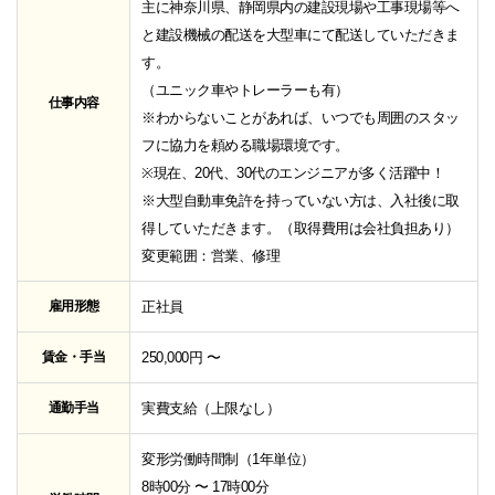
主に神奈川県、静岡県内の建設現場や工事現場等へ
と建設機械の配送を大型車にて配送していただきま
す。
（ユニック車やトレーラーも有）
仕事内容
※わからないことがあれば、いつでも周囲のスタッ
フに協力を頼める職場環境です。
※現在、20代、30代のエンジニアが多く活躍中！
※大型自動車免許を持っていない方は、入社後に取
得していただきます。（取得費用は会社負担あり）
変更範囲：営業、修理
雇用形態
正社員
賃金・手当
250,000円 〜
通勤手当
実費支給（上限なし）
変形労働時間制（1年単位）
8時00分 〜 17時00分