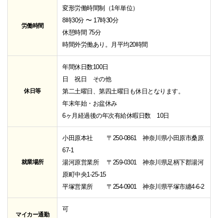
変形労働時間制（1年単位）
8時30分 〜 17時30分
労働時間
休憩時間 75分
時間外労働あり。月平均20時間
年間休日数100日
日 祝日 その他
休日等
第二土曜日、第四土曜日も休日となります。
年末年始・お盆休み
6ヶ月経過後の年次有給休暇日数 10日
小田原本社 〒250-0861 神奈川県小田原市桑原
67-1
就業場所
湯河原営業所 〒259-0301 神奈川県足柄下郡湯河
原町中央1-25-15
平塚営業所 〒254-0901 神奈川県平塚市纏4-6-2
可
マイカー通勤