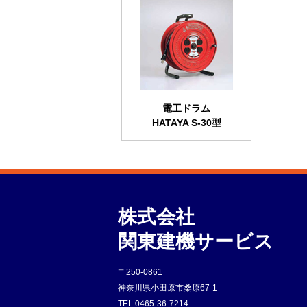
電工ドラム
HATAYA S-30型
株式会社
関東建機サービス
〒250-0861
神奈川県小田原市桑原67-1
TEL
0465-36-7214