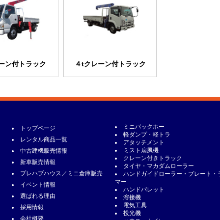
レーン付トラック
４tクレーン付トラック
ミニバックホー
トップページ
軽ダンプ・軽トラ
レンタル商品一覧
アタッチメント
ミスト扇風機
中古建機販売情報
クレーン付きトラック
新車販売情報
タイヤ・マカダムローラー
プレハブハウス／ミニ倉庫販売
ハンドガイドローラー・プレート・
マー
イベント情報
ハンドパレット
選ばれる理由
溶接機
電気工具
採用情報
投光機
会社概要