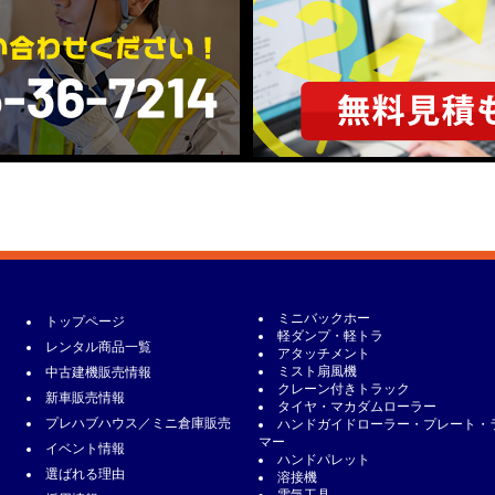
ミニバックホー
トップページ
軽ダンプ・軽トラ
レンタル商品一覧
アタッチメント
ミスト扇風機
中古建機販売情報
クレーン付きトラック
新車販売情報
タイヤ・マカダムローラー
プレハブハウス／ミニ倉庫販売
ハンドガイドローラー・プレート・
マー
イベント情報
ハンドパレット
選ばれる理由
溶接機