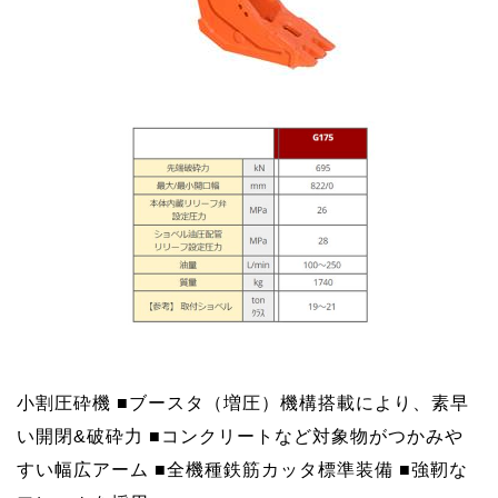
小割圧砕機
■ブースタ（増圧）機構搭載により、素早
い開閉&破砕力
■コンクリートなど対象物がつかみや
すい幅広アーム
■全機種鉄筋カッタ標準装備
■強靭な