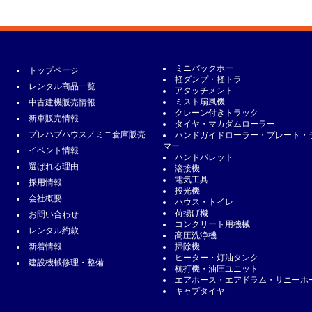
ミニバックホー
トップページ
軽ダンプ・軽トラ
レンタル商品一覧
アタッチメント
ミスト扇風機
中古建機販売情報
クレーン付きトラック
新車販売情報
タイヤ・マカダムローラー
プレハブハウス／ミニ倉庫販売
ハンドガイドローラー・プレート・
マー
イベント情報
ハンドパレット
選ばれる理由
溶接機
電気工具
採用情報
投光機
会社概要
ハウス・トイレ
荷揚げ機
お問い合わせ
コンクリート用機械
レンタル約款
高圧洗浄機
新着情報
掃除機
ヒーター・灯油タンク
建設機械修理・整備
杭打機・油圧ユニット
エアホース・エアドラム・サニーホ
キャプタイヤ