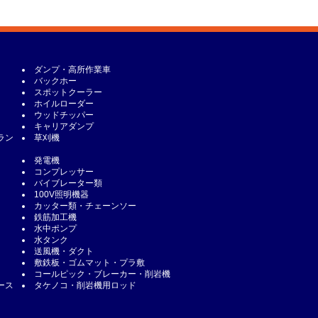
ダンプ・高所作業車
バックホー
スポットクーラー
ホイルローダー
ウッドチッパー
キャリアダンプ
ラン
草刈機
発電機
コンプレッサー
バイブレーター類
100V照明機器
カッター類・チェーンソー
鉄筋加工機
水中ポンプ
水タンク
送風機・ダクト
敷鉄板・ゴムマット・プラ敷
コールピック・ブレーカー・削岩機
ース
タケノコ・削岩機用ロッド