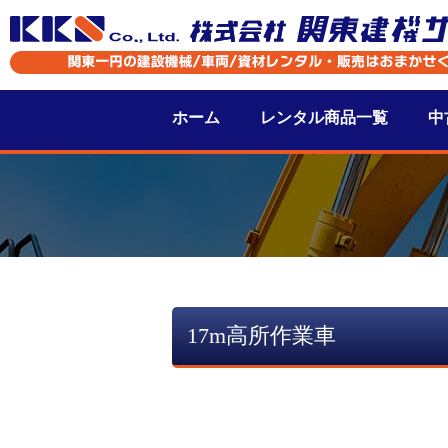
ホーム
レンタル商品一覧
中
17m高所作業車