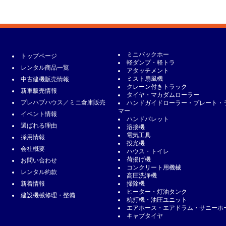
ミニバックホー
トップページ
軽ダンプ・軽トラ
レンタル商品一覧
アタッチメント
ミスト扇風機
中古建機販売情報
クレーン付きトラック
新車販売情報
タイヤ・マカダムローラー
プレハブハウス／ミニ倉庫販売
ハンドガイドローラー・プレート・
マー
イベント情報
ハンドパレット
選ばれる理由
溶接機
電気工具
採用情報
投光機
会社概要
ハウス・トイレ
荷揚げ機
お問い合わせ
コンクリート用機械
レンタル約款
高圧洗浄機
新着情報
掃除機
ヒーター・灯油タンク
建設機械修理・整備
杭打機・油圧ユニット
エアホース・エアドラム・サニーホ
キャプタイヤ