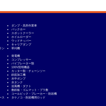
ダンプ・高所作業車
バックホー
スポットクーラー
ホイルローダー
ウッドチッパー
キャリアダンプ
ラン
草刈機
発電機
コンプレッサー
バイブレーター類
100V照明機器
カッター類・チェーンソー
鉄筋加工機
水中ポンプ
水タンク
送風機・ダクト
敷鉄板・ゴムマット・プラ敷
コールピック・ブレーカー・削岩機
ース
タケノコ・削岩機用ロッド