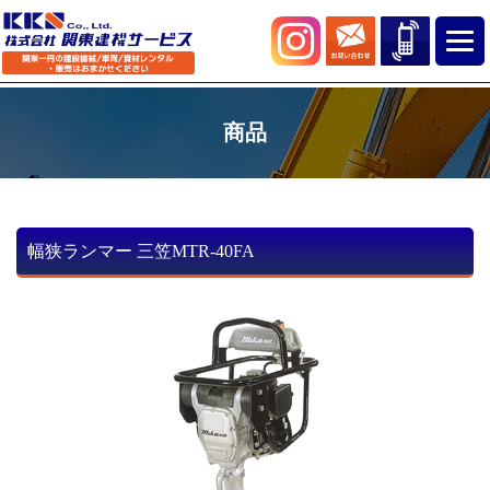
商品
幅狭ランマー 三笠MTR-40FA