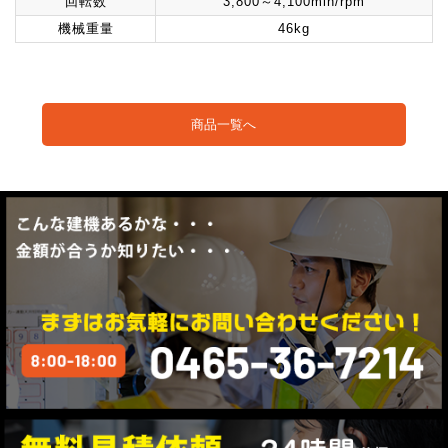
回転数
3,800～4,100min/rpm
機械重量
46kg
商品一覧へ